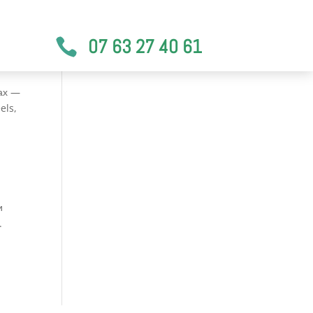
07 63 27 40 61

тах —
els,
и
.