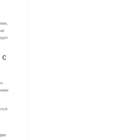
ями,
ые
рует
 с
то
гими
ется
два