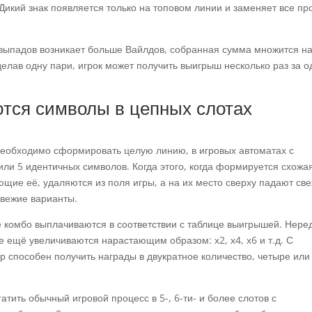
икий знак появляется только на топовом линии и заменяет все пр
и выпадов возникает больше Вайлдов, собранная сумма множится н
елав одну пари, игрок может получить выигрыш несколько раз за о
тся символы в цепных слотах
а необходимо сформировать целую линию, в игровых автоматах с
или 5 идентичных символов. Когда этого, когда формируется схожа
щие её, удаляются из поля игры, а на их место сверху падают св
свежие варианты.
комбо выплачиваются в соответствии с таблице выигрышей. Нере
ещё увеличиваются нарастающим образом: х2, х4, х6 и т.д. С
р способен получить награды в двукратное количество, четыре или
тить обычный игровой процесс в 5-, 6-ти- и более слотов с