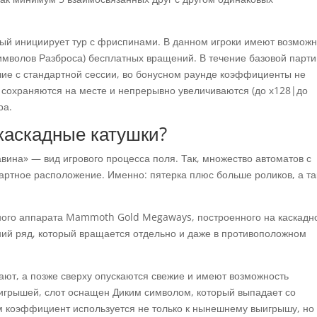
рый инициирует тур с фриспинами. В данном игроки имеют возможн
ь символов Разброса) бесплатных вращений. В течение базовой парти
чие с стандартной сессии, во бонусном раунде коэффициенты не
а сохраняются на месте и непрерывно увеличиваются (до х128|до
ра.
каскадные катушки?
вина» — вид игрового процесса поля. Так, множество автоматов с
ртное расположение. Именно: пятерка плюс больше роликов, а т
ного аппарата Mammoth Gold Megaways, построенного на каскадн
ий ряд, который вращается отдельно и даже в противоположном
зают, а позже сверху опускаются свежие и имеют возможность
игрышей, слот оснащен Диким символом, который выпадает со
м коэффициент используется не только к нынешнему выигрышу, но 