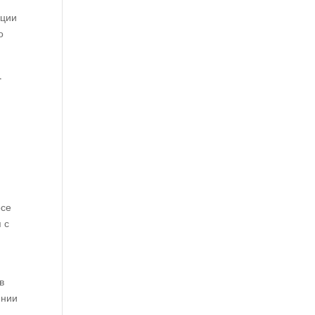
пции
о
.
осе
 с
в
инии