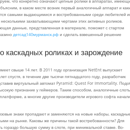
руем, что конкретно означают цепные ролики в аппаратах, имеющ
объясним, в каком месте возник первый аналогичный аппарат и как
ются самыми выдающимися и востребованными среди любителей иг
 несколькими захватывающими чертами этих активных роликов.
ющая данные, представленная в материале, поможет с стартом
 казино
детсад140мурманск.рф
и сделать взвешенный решение
о каскадных роликах и зарождение
имеет свыше 14 лет. В 2011 году организация NetEnt выпускает
лет спустя, в течение две тысячи пятнадцатого году, разработчик
тавив виртуальный автомат Pyramid: Quest For Immortality. Подо
высокую признание у геймеров. Таким способом, аналогичные слот
 платформе, а многие другие производители игрового софта начал
изовые знаки пропадают и заменяются на новые наборы, каскадны
ыми на рынке. Каковы же причины такой востребованности? Для
ть гораздо большую сумму в слоте, при минимальной ставке. Во-