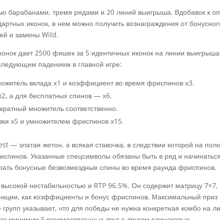
ью барабанами, тремя рядами и 20 линий выигрыша. Вдобавок к о
дартных иконок, в нем можно получить вознаграждения от бонусног
й и замены Wild.
онок дает 2500 фишек за 5 идентичных иконок на линии выигрыша
следующим падением в главной игре:
ожитель вклада х1 и коэффициент во время фриспинов х3.
2, а для бесплатных спинов — х6.
икратный множитель соответственно.
вки х5 и умножителем фриспинов х15.
t — златая жетон, а всякая ставочка, в следствии которой на пол
риспинов. Указанные спецсимволы обязаны быть в ряд и начинаться
грать бонусные безвозмездные спины во время раунда фриспинов.
с высокой нестабильностью и RTP 96,5%. Он содержит матрицу 7×7,
ункции, как коэффициенты и бонус фриспинов. Максимальный приз 
е групп указывает, что для победы не нужна конкретная комбо на л
ак минимум 5 взаимосвязанных друг с другом одинаковых