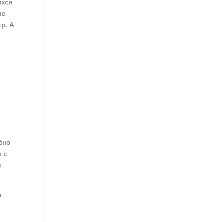
ихся
ие
р. А
бно
ы с
и
е