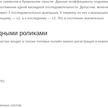
ых символов в буквальном смысле. Данные коэффициенты подним
ротяжении одной каскадной последовательности. Допустим, включ
ывает 3 последовательных выигрыша. К первому из них к выигрышн
ющему — х2, а к последнему — х3. Это в состоянии значительно
адными роликами
астую входят в списки топовых онлайн казино регистрация в казино
8%).
анных слотов.