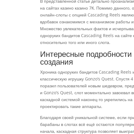
В представленной статье детально проанализи
на сайтах казино казино 7К. Помимо данного, 
онлайн-слоты с опцией Cascading Reels явля
вдобавок ознакомимся с механизмом работы и
Множество увлекательных фактов и исчерпыва
одноруких бандитов Cascading Reels на сайте
относительно того или иного слота.
Интересные подробности 
создания
Хроника одноруких бандитов Cascading Reels 
классическую игрушку Gonzo’s Quest. Спустя 4 
поразил пользователей новым шедевром, предс
и Gonzo’s Quest, слот моментально завоевал 
каскадной системой наконец-то укрепились на
проектировать такие аппараты.
Благодаря своей уникальной системе, если пр
барабаны в слотах всё ещё остаются популярн
начала, каскадная структура позволяет выигра