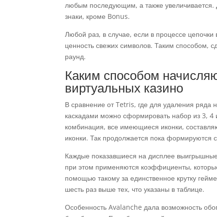
любым последующим, а также увеличивается. Д
знаки, кроме Bonus.
Любой раз, в случае, если в процессе цепочк
ценность свежих символов. Таким способом, сд
раунд.
Каким способом начисляю
виртуальных казино
В сравнение от Tetris, где для удаления ряд
каскадами можно сформировать набор из 3, 4 
комбинация, все имеющиеся иконки, составляю
иконки. Так продолжается пока формируются 
Каждые показавшиеся на дисплее выигрышные 
при этом применяются коэффициенты, которые 
помощью такому за единственное крутку гейме
шесть раз выше тех, что указаны в таблице.
Особенность Avalanche дала возможность обога