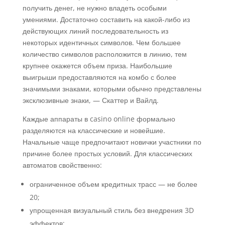
получить денег, не нужно владеть особыми
умениями. Достаточно составить на какой-либо из
действующих линий последовательность из
некоторых идентичных символов. Чем большее
количество символов расположится в линию, тем
крупнее окажется объем приза. Наибольшие
выигрыши предоставляются на комбо с более
значимыми знаками, которыми обычно представлены
эксклюзивные знаки, — Скаттер и Вайлд.
Каждые аппараты в casino online формально
разделяются на классические и новейшие.
Начальные чаще предпочитают новички участники по
причине более простых условий. Для классических
автоматов свойственно:
ограниченное объем кредитных трасс — не более
20;
упрощенная визуальный стиль без внедрения 3D
эффектов;