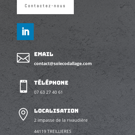
Contactez-nous
Email

contact@solecodallage.com
Téléphone

07 63 27 40 61
Localisation

2 impasse de la rivaudière
44119 TREILLIERES