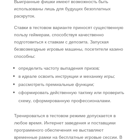
Выигранные фишки имеют возможность быть
использованы лишь для будущих безоплатных
раскруток.
Ставки в тестовом варианте приносят существенную
пользу геймерам, способствуя качественно
подготовиться к ставкам с депозита. Запуская
безвозмездные игровые машины, посетители казино
способны:
определить частоту выпадения призов;
в идеале освоить инструкции и механику игры;
рассмотреть премиальные функции;
сформировать действенную тактику или проверить
схему, сформированную профессионалами.
Тренироваться в тестовом режиме допускается в
любое время. Интернет заведения и поставщики
программного обеспечения не выставляют
временные рамки на бесплатные игровые сессии. В