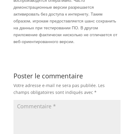
воспроизводятся оперативно. Часто
демонстрационные версии разрешается
активировать без доступа к интернету. Таким
образом, игрокам предоставляется шанс сохранить
на данных при тестировании ПО. В другом
приложение фактически нисколько не отличается от
веб-ориентированного версии.
Poster le commentaire
Votre adresse e-mail ne sera pas publiée.
Les
champs obligatoires sont indiqués avec
*