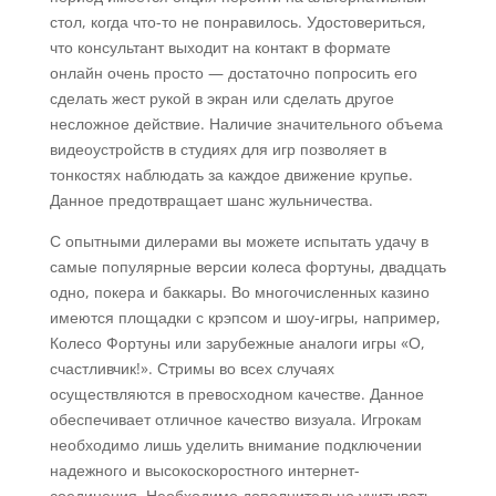
стол, когда что-то не понравилось. Удостовериться,
что консультант выходит на контакт в формате
онлайн очень просто — достаточно попросить его
сделать жест рукой в экран или сделать другое
несложное действие. Наличие значительного объема
видеоустройств в студиях для игр позволяет в
тонкостях наблюдать за каждое движение крупье.
Данное предотвращает шанс жульничества.
С опытными дилерами вы можете испытать удачу в
самые популярные версии колеса фортуны, двадцать
одно, покера и баккары. Во многочисленных казино
имеются площадки с крэпсом и шоу-игры, например,
Колесо Фортуны или зарубежные аналоги игры «О,
счастливчик!». Стримы во всех случаях
осуществляются в превосходном качестве. Данное
обеспечивает отличное качество визуала. Игрокам
необходимо лишь уделить внимание подключении
надежного и высокоскоростного интернет-
соединения. Необходимо дополнительно учитывать,