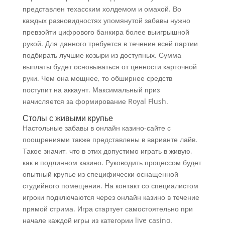
представлен техасским холдемом и омахой. Во
каждых разновидностях упомянутой забавы нужно
превзойти цифрового банкира более выигрышной
рукой. Для данного требуется в течение всей партии
подбирать лучшие козыри из доступных. Сумма
выплаты будет основываться от ценности карточной
руки. Чем она мощнее, то обширнее средств
поступит на аккаунт. Максимальный приз
начисляется за формирование Royal Flush.
Столы с живыми крупье
Настольные забавы в онлайн казино-сайте с
поощрениями также представлены в варианте лайв.
Такое значит, что в этих допустимо играть в живую,
как в подлинном казино. Руководить процессом будет
опытный крупье из специфически оснащенной
студийного помещения. На контакт со специалистом
игроки подключаются через онлайн казино в течение
прямой стрима. Игра стартует самостоятельно при
начале каждой игры из категории live casino.