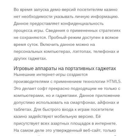
Во время запуска демо-версий посетителям казино
нет необходимости указывать личную информацию.
Данное предоставляет конфиденциальность
процесса игры. Сведения о примененных стратегиях
не сохраняются. Пробный-режим доступен в всякое
время суток. Включить данное можно на
персональных компьютерах, лэптопах, телефонах и
других гаджетах.
Игровые аппараты на портативных гаджетах
Нынешние интернет-игры создаются
производителями с применением технологии HTML5.
Это делает софт прекрасно подходящим не только с
компьютерами, но и гаджетами. Данное приложение
допустимо использовать на смартфонах, айфонах и
таблетах. Для быстрого входа к играм посетители
казино задействуют мобильную версию. Её
присутствует всех азартных площадок в интернете.
На самом деле это утвержденный веб-сайт, только