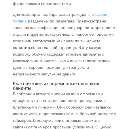
финансовыми возможностями.
Для комфорта подбора все аттракционы в
казино
онлайн
разделены по разделам. Предусмотрена
также их классификация по популярности, критериям
отдачи и другим показателям. С наиболее топовыми
игровыми автоматами как правило вы можете
встретиться на главной странице. В эту самую
подборку обычно содержат игровые автоматы с
максимально значительными показателями отдачи.
Данные хорошо подходят для запуска и
непрерывного запуска на деньги.
Классические и современные однорукие
бандиты
В собрании всякого онлайн казино с премиями
присутствуют слоты, оснащенные цилиндрами и
платежными линиями. Они образуют значительную
часть списка, и привлекают самый большой интерес у
геймеров. В первую линию игровые автоматы
завлекают геймеров простыми условиями. С целью