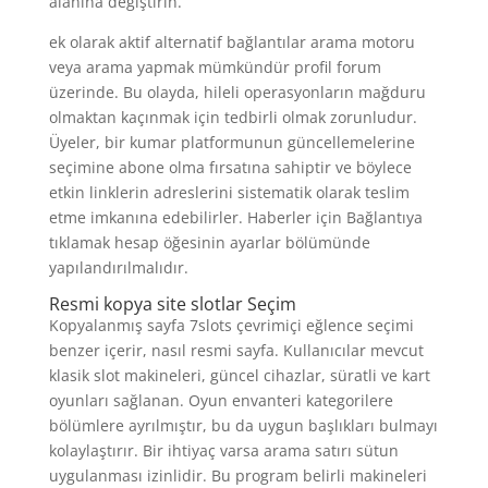
alanına değiştirin.
ek olarak aktif alternatif bağlantılar arama motoru
veya arama yapmak mümkündür profil forum
üzerinde. Bu olayda, hileli operasyonların mağduru
olmaktan kaçınmak için tedbirli olmak zorunludur.
Üyeler, bir kumar platformunun güncellemelerine
seçimine abone olma fırsatına sahiptir ve böylece
etkin linklerin adreslerini sistematik olarak teslim
etme imkanına edebilirler. Haberler için Bağlantıya
tıklamak hesap öğesinin ayarlar bölümünde
yapılandırılmalıdır.
Resmi kopya site slotlar Seçim
Kopyalanmış sayfa 7slots çevrimiçi eğlence seçimi
benzer içerir, nasıl resmi sayfa. Kullanıcılar mevcut
klasik slot makineleri, güncel cihazlar, süratli ve kart
oyunları sağlanan. Oyun envanteri kategorilere
bölümlere ayrılmıştır, bu da uygun başlıkları bulmayı
kolaylaştırır. Bir ihtiyaç varsa arama satırı sütun
uygulanması izinlidir. Bu program belirli makineleri