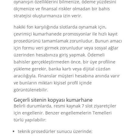
oynanışın özelliklerini bilmenize, ödeme yüzdesini
ölçmenize ve finansal riskler olmadan bir bahis
stratejisi oluşturmanıza izin verir.
hakiki fon karşılığında slotlarda oynamak için,
çevrimiçi kumarhanede promosyonlar ile hızlı kayıt
prosedürünü tamamlamak zorunludur. Bunun amacı
için formu veri girmek zorunludur veya sosyal ağlar
üzerinden hesabınıza giriş yapmak. Ödemeli
bahisler gerçekleştirmeden önce, bir üye profiline
yükleme gerekir, banka kartı veya dijital cüzdan
aracılığıyla. Finanslar müşteri hesabına anında varır
ve bunların miktarı kişisel profil içinde
görüntülenebilir.
Geçerli sitenin kopyası kumarhane
Belirli durumlarda, resmi kaynak 7 slot ziyaretçiler
için engellenir. Benzer engellemelerin Temelleri
türlü yapılabilir:
teknik prosedürler sunucu üzerinde;