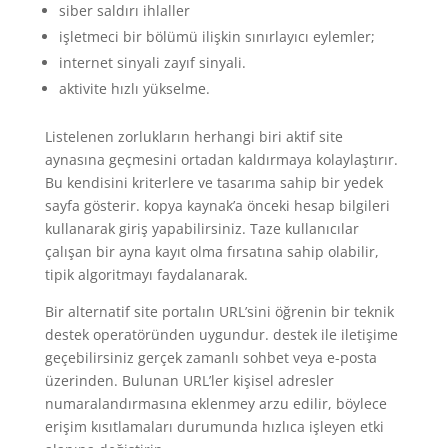
siber saldırı ihlaller
işletmeci bir bölümü ilişkin sınırlayıcı eylemler;
internet sinyali zayıf sinyali.
aktivite hızlı yükselme.
Listelenen zorlukların herhangi biri aktif site
aynasına geçmesini ortadan kaldırmaya kolaylaştırır.
Bu kendisini kriterlere ve tasarıma sahip bir yedek
sayfa gösterir. kopya kaynak’a önceki hesap bilgileri
kullanarak giriş yapabilirsiniz. Taze kullanıcılar
çalışan bir ayna kayıt olma fırsatına sahip olabilir,
tipik algoritmayı faydalanarak.
Bir alternatif site portalın URL’sini öğrenin bir teknik
destek operatöründen uygundur. destek ile iletişime
geçebilirsiniz gerçek zamanlı sohbet veya e-posta
üzerinden. Bulunan URL’ler kişisel adresler
numaralandırmasına eklenmey arzu edilir, böylece
erişim kısıtlamaları durumunda hızlıca işleyen etki