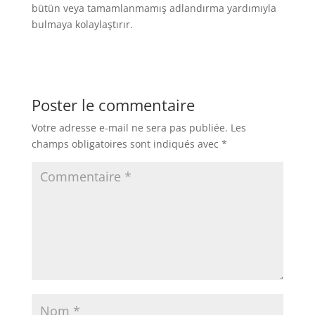
bütün veya tamamlanmamış adlandırma yardımıyla
bulmaya kolaylaştırır.
Poster le commentaire
Votre adresse e-mail ne sera pas publiée.
Les
champs obligatoires sont indiqués avec
*