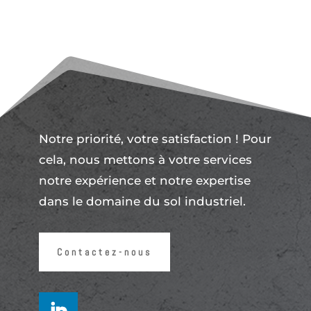
Notre priorité, votre satisfaction ! Pour
cela, nous mettons à votre services
notre expérience et notre expertise
dans le domaine du sol industriel.
Contactez-nous