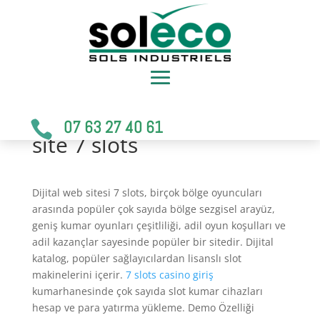
Çevrimiçi kumar
platformu bonuslar
oyunları yönet
güncellenmiş alternatif
07 63 27 40 61

site 7 slots
Dijital web sitesi 7 slots, birçok bölge oyuncuları
arasında popüler çok sayıda bölge sezgisel arayüz,
geniş kumar oyunları çeşitliliği, adil oyun koşulları ve
adil kazançlar sayesinde popüler bir sitedir. Dijital
katalog, popüler sağlayıcılardan lisanslı slot
makinelerini içerir.
7 slots casino giriş
kumarhanesinde çok sayıda slot kumar cihazları
hesap ve para yatırma yükleme. Demo Özelliği