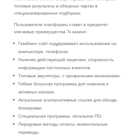
топовые результаты в обзорных чартах в
специализированных подборках.
Пользователи платформы ставят в приоритет
ключевые преимущества 7к казино:
Гемблинг-сайт поддерживает использование на
компьютере, телефонах.
Наличие действующей лицензии, сохранность
информации постоянных клиентов.
Топовые эмуляторы, с прозрачными механиками.
Гибкая бонусная программа для новичков и
активных игроков.
Актуальные альтернативные ссылки для обхода
блокировки.
Специальная программа, легальное ПО.
Передовые методы оплаты, моментальные
переводы.