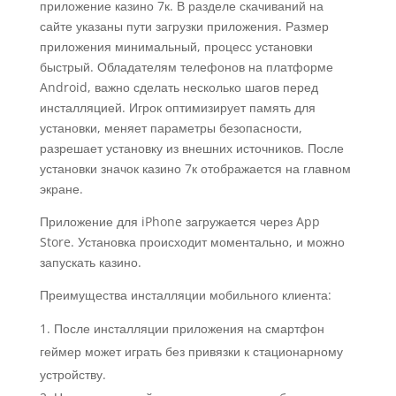
приложение казино 7к. В разделе скачиваний на
сайте указаны пути загрузки приложения. Размер
приложения минимальный, процесс установки
быстрый. Обладателям телефонов на платформе
Android, важно сделать несколько шагов перед
инсталляцией. Игрок оптимизирует память для
установки, меняет параметры безопасности,
разрешает установку из внешних источников. После
установки значок казино 7к отображается на главном
экране.
Приложение для iPhone загружается через App
Store. Установка происходит моментально, и можно
запускать казино.
Преимущества инсталляции мобильного клиента:
После инсталляции приложения на смартфон
геймер может играть без привязки к стационарному
устройству.