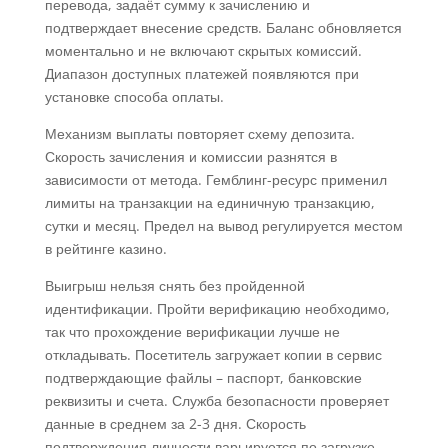
перевода, задаёт сумму к зачислению и
подтверждает внесение средств. Баланс обновляется
моментально и не включают скрытых комиссий.
Диапазон доступных платежей появляются при
установке способа оплаты.
Механизм выплаты повторяет схему депозита.
Скорость зачисления и комиссии разнятся в
зависимости от метода. Гемблинг-ресурс применил
лимиты на транзакции на единичную транзакцию,
сутки и месяц. Предел на вывод регулируется местом
в рейтинге казино.
Выигрыш нельзя снять без пройденной
идентификации. Пройти верификацию необходимо,
так что прохождение верификации лучше не
откладывать. Посетитель загружает копии в сервис
подтверждающие файлы – паспорт, банковские
реквизиты и счета. Служба безопасности проверяет
данные в среднем за 2-3 дня. Скорость
подтверждения личности варьируется по загрузке