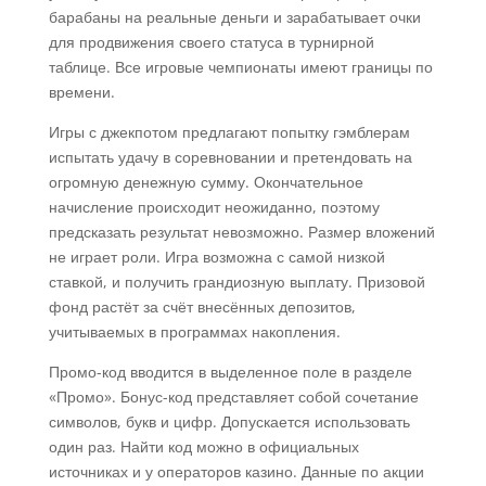
барабаны на реальные деньги и зарабатывает очки
для продвижения своего статуса в турнирной
таблице. Все игровые чемпионаты имеют границы по
времени.
Игры с джекпотом предлагают попытку гэмблерам
испытать удачу в соревновании и претендовать на
огромную денежную сумму. Окончательное
начисление происходит неожиданно, поэтому
предсказать результат невозможно. Размер вложений
не играет роли. Игра возможна с самой низкой
ставкой, и получить грандиозную выплату. Призовой
фонд растёт за счёт внесённых депозитов,
учитываемых в программах накопления.
Промо-код вводится в выделенное поле в разделе
«Промо». Бонус-код представляет собой сочетание
символов, букв и цифр. Допускается использовать
один раз. Найти код можно в официальных
источниках и у операторов казино. Данные по акции