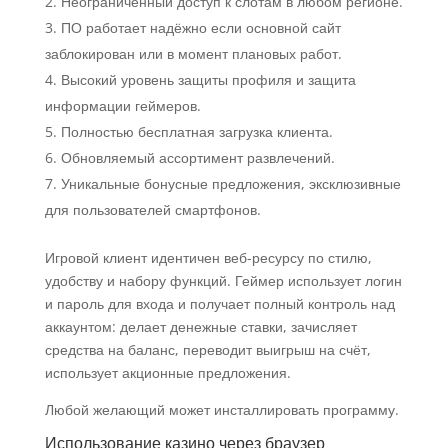
Неограниченный доступ к слотам в любом регионе.
ПО работает надёжно если основной сайт
заблокирован или в момент плановых работ.
Высокий уровень защиты профиля и защита
информации геймеров.
Полностью бесплатная загрузка клиента.
Обновляемый ассортимент развлечений.
Уникальные бонусные предложения, эксклюзивные
для пользователей смартфонов.
Игровой клиент идентичен веб-ресурсу по стилю,
удобству и набору функций. Геймер использует логин
и пароль для входа и получает полный контроль над
аккаунтом: делает денежные ставки, зачисляет
средства на баланс, переводит выигрыш на счёт,
использует акционные предложения.
Любой желающий может инсталлировать программу.
Использование казино через браузер