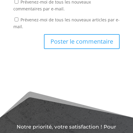
Prévenez-moi de tous les nouveaux
commentaires par e-mail.
Prévenez-moi de tous les nouveaux articles par e-
mail.
Notre priorité, votre satisfaction ! Pour