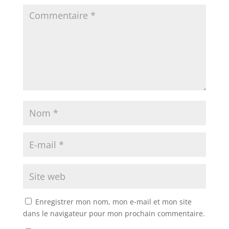
Enregistrer mon nom, mon e-mail et mon site
dans le navigateur pour mon prochain commentaire.