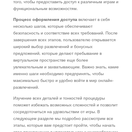
того, чтобы предоставить доступ к различным играм и
функциональным возможностям.
Процесс оформления доступа
включает в себя
несколько шагов, которые обеспечивают
безопасность и соответствие всех требований. После
завершения всех этапов, пользователю открывается
широкий выбор развлечений и бонусных
предложений, которые делают пребывание в
виртуальном пространстве еще более
увлекательным и захватывающим. Важно знать, какие
именно шаги необходимо предпринять, чтобы
максимально быстро и удобно войти в мир онлайн-
развлечений.
Изучение всех деталей и тонкостей процедуры
поможет избежать возможных сложностей и позволит
сосредоточиться на удовольствии от игры. В
следующем разделе мы подробно рассмотрим все
этапы, которые вам предстоит пройти, чтобы начать
свое приключение в увлекательном и многообразном