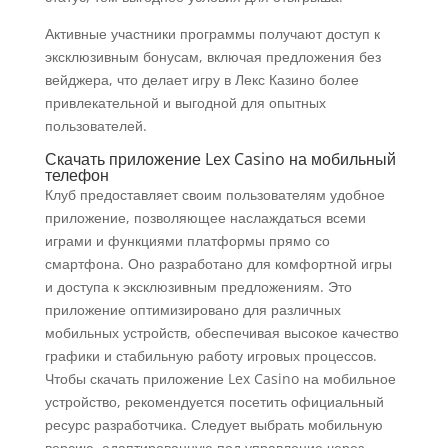
Активные участники программы получают доступ к
эксклюзивным бонусам, включая предложения без
вейджера, что делает игру в Лекс Казино более
привлекательной и выгодной для опытных
пользователей.
Скачать приложение Lex Casino на мобильный
телефон
Клуб предоставляет своим пользователям удобное
приложение, позволяющее наслаждаться всеми
играми и функциями платформы прямо со
смартфона. Оно разработано для комфортной игры
и доступа к эксклюзивным предложениям. Это
приложение оптимизировано для различных
мобильных устройств, обеспечивая высокое качество
графики и стабильную работу игровых процессов.
Чтобы скачать приложение Lex Casino на мобильное
устройство, рекомендуется посетить официальный
ресурс разработчика. Следует выбрать мобильную
версию, адаптированную под управление через