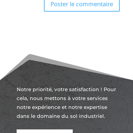
Notre priorité, votre satisfaction ! Pour
cela, nous mettons à votre services
notre expérience et notre expertise
dans le domaine du sol industriel.