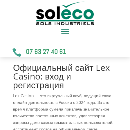
Lex Casino –
официальный сайт,
играть в слоты Лекс
Казино онлайн
07 63 27 40 61

Официальный сайт Lex
Casino: вход и
регистрация
Lex Casino — это виртуальный клуб, ведущий свою
онлайн-деятельность в России с 2024 года. За это
время платформа сумела привлечь значительное
количество постоянных клиентов, удовлетворяя
запросы даже самых взыскательных пользователей.
Ассортимент слотов на официальном сайте