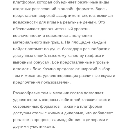
платформу, которая объединяет различные виды
азартных развлечений в онлайн формате. Здесь
представлен широкий ассортимент слотов, включая
возможности для игры на реальные деньги. Это
обеспечивает дополнительный уровень
вовлеченности и возможность получения
материального выигрыша. На площадке каждый
найдет автомат по душе, благодаря разнообразию
доступных опций, высокому качеству графики и
выгодным бонусам. Все представленные игровые
автоматы Лекс Казино предлагают широкий выбор
тем и механик, удовлетворяющих различные вкусы и
предпочтения пользователей.
Разнообразие тем и механик слотов позволяет
удовлетворить запросы любителей классических и
современных форматов. Также на платформе
доступны столы с живыми дилерами, что добавляет
реализм в процесс взаимодействия с дилерами и
другими участниками.