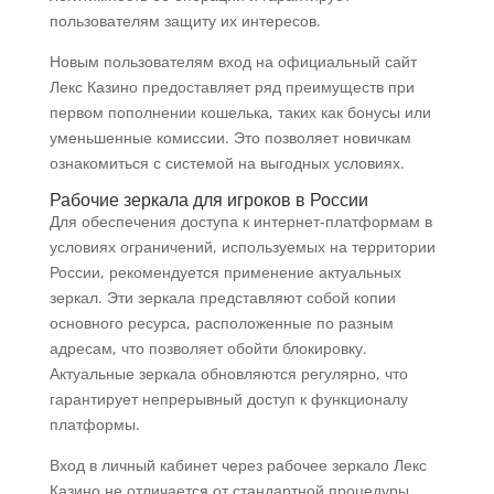
пользователям защиту их интересов.
Новым пользователям вход на официальный сайт
Лекс Казино предоставляет ряд преимуществ при
первом пополнении кошелька, таких как бонусы или
уменьшенные комиссии. Это позволяет новичкам
ознакомиться с системой на выгодных условиях.
Рабочие зеркала для игроков в России
Для обеспечения доступа к интернет-платформам в
условиях ограничений, используемых на территории
России, рекомендуется применение актуальных
зеркал. Эти зеркала представляют собой копии
основного ресурса, расположенные по разным
адресам, что позволяет обойти блокировку.
Актуальные зеркала обновляются регулярно, что
гарантирует непрерывный доступ к функционалу
платформы.
Вход в личный кабинет через рабочее зеркало Лекс
Казино не отличается от стандартной процедуры