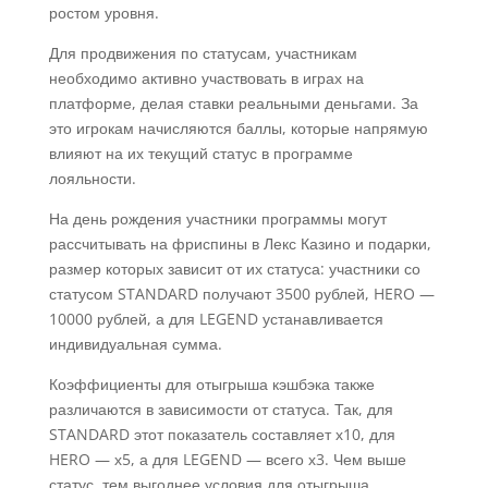
ростом уровня.
Для продвижения по статусам, участникам
необходимо активно участвовать в играх на
платформе, делая ставки реальными деньгами. За
это игрокам начисляются баллы, которые напрямую
влияют на их текущий статус в программе
лояльности.
На день рождения участники программы могут
рассчитывать на фриспины в Лекс Казино и подарки,
размер которых зависит от их статуса: участники со
статусом STANDARD получают 3500 рублей, HERO —
10000 рублей, а для LEGEND устанавливается
индивидуальная сумма.
Коэффициенты для отыгрыша кэшбэка также
различаются в зависимости от статуса. Так, для
STANDARD этот показатель составляет х10, для
HERO — х5, а для LEGEND — всего х3. Чем выше
статус, тем выгоднее условия для отыгрыша.