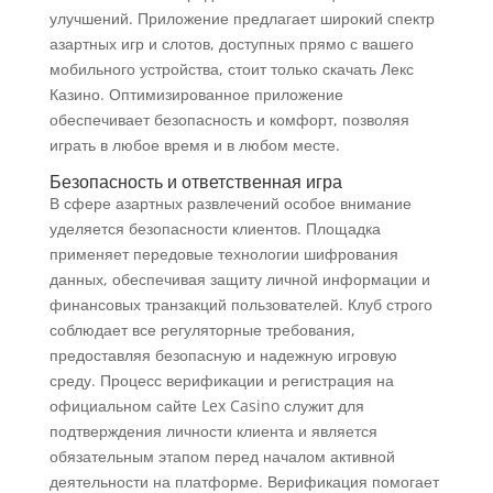
улучшений. Приложение предлагает широкий спектр
азартных игр и слотов, доступных прямо с вашего
мобильного устройства, стоит только скачать Лекс
Казино. Оптимизированное приложение
обеспечивает безопасность и комфорт, позволяя
играть в любое время и в любом месте.
Безопасность и ответственная игра
В сфере азартных развлечений особое внимание
уделяется безопасности клиентов. Площадка
применяет передовые технологии шифрования
данных, обеспечивая защиту личной информации и
финансовых транзакций пользователей. Клуб строго
соблюдает все регуляторные требования,
предоставляя безопасную и надежную игровую
среду. Процесс верификации и регистрация на
официальном сайте Lex Casino служит для
подтверждения личности клиента и является
обязательным этапом перед началом активной
деятельности на платформе. Верификация помогает