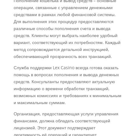
Пополнение кошелька и вывод средств – основные
операции, связанные с управлением денежными
средствами в рамках любой финансовой системы.
Для выполнения этих процедур предоставляются
различные способы пополнения счета и вывода
средств. Клиенты могут выбрать наиболее удобный
вариант, соответствующий их потребностям. Каждый
метод сопровождается детальной инструкцией,
обеспечивающей прозрачность всех транзакций.
Служба поддержки Lex Casino всегда готова оказать
помощь в вопросах пополнения и вывода денежных
средств. Консультанты предоставляют актуальную
информацию о времени обработки транзакций,
возможных комиссиях и требованиях к минимальным
и максимальным суммам.
Организация, предоставляющая услуги управления
финансами, должна обладать соответствующей
лицензией. Этот документ подтверждает
легитимность её операций и гарантирует