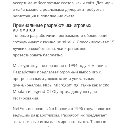
ассортимент бесплатных слотов, как и сайт. Для игры
в лайв-казино с реальными дилерами требуется
регистрация и пополнение счета.
Премиальные разработчики игровых
автоматов
Топовые разработчики программного обеспечения
сотрудничают с казино admiral x. Список включает 15
лучших разработчиков, чьи игры можно
протестировать бесплатно.
Microgaming – основанная в 1994 году компания.
Разработчик предлагает огромный выбор игр с
прогрессивными джекпотами и уникальным
функционалом. Игры Microgaming, такие как Mega
Moolah и Legend Of Olympus, доступны для
тестирования.
NetEnt, основанный в Швеции в 1996 году, является
ведущим разработчиком. Разработчик предлагает
эксклюзивные игры для мирового рынка. Топовые