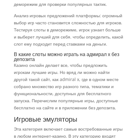
деморежим для проверки популярных тактик.
Анализ игровых предложений платформы: огромный
выбор игр часто становится сложностью для игроков.
Тестируя слоты в деморежиме, игрок узнает больше
и выберет лучший для себя. чтобы определить, какой
слот ему подходит перед ставками на деньги.
В какие слоты можно играть на адмирал х без
депозита
Казино онлайн делает все, чтобы предложить
игрокам лучшие игры. Но вряд ли можно найти
другой такой сайт, как admiral x, где в одном месте
собрано множество игр разного типа, тематики и
функциональности, доступных для бесплатного
запуска. Перечислим популярные игры, доступные
бесплатно на сайте и в приложении без депозита.
Игровые эмуляторы
Эта категория включает самые востребованные игры
в любом интернет-казино. В эту категорию входят