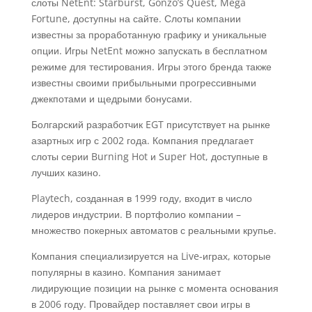
слоты NetEnt: Starburst, Gonzo’s Quest, Mega
Fortune, доступны на сайте. Слоты компании
известны за проработанную графику и уникальные
опции. Игры NetEnt можно запускать в бесплатном
режиме для тестирования. Игры этого бренда также
известны своими прибыльными прогрессивными
джекпотами и щедрыми бонусами.
Болгарский разработчик EGT присутствует на рынке
азартных игр с 2002 года. Компания предлагает
слоты серии Burning Hot и Super Hot, доступные в
лучших казино.
Playtech, созданная в 1999 году, входит в число
лидеров индустрии. В портфолио компании –
множество покерных автоматов с реальными крупье.
Компания специализируется на Live-играх, которые
популярны в казино. Компания занимает
лидирующие позиции на рынке с момента основания
в 2006 году. Провайдер поставляет свои игры в