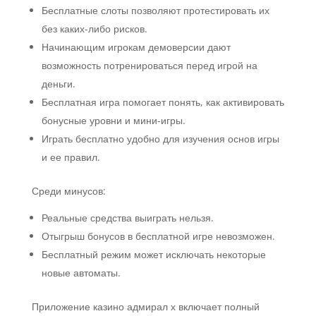
Бесплатные слоты позволяют протестировать их
без каких-либо рисков.
Начинающим игрокам демоверсии дают
возможность потренироваться перед игрой на
деньги.
Бесплатная игра помогает понять, как активировать
бонусные уровни и мини-игры.
Играть бесплатно удобно для изучения основ игры
и ее правил.
Среди минусов:
Реальные средства выиграть нельзя.
Отыгрыш бонусов в бесплатной игре невозможен.
Бесплатный режим может исключать некоторые
новые автоматы.
Приложение казино адмирал х включает полный