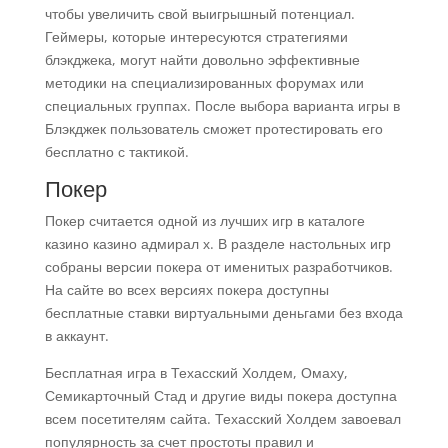
чтобы увеличить свой выигрышный потенциал.
Геймеры, которые интересуются стратегиями
блэкджека, могут найти довольно эффективные
методики на специализированных форумах или
специальных группах. После выбора варианта игры в
Блэкджек пользователь сможет протестировать его
бесплатно с тактикой.
Покер
Покер считается одной из лучших игр в каталоге
казино казино адмирал х. В разделе настольных игр
собраны версии покера от именитых разработчиков.
На сайте во всех версиях покера доступны
бесплатные ставки виртуальными деньгами без входа
в аккаунт.
Бесплатная игра в Техасский Холдем, Омаху,
Семикарточный Стад и другие виды покера доступна
всем посетителям сайта. Техасский Холдем завоевал
популярность за счет простоты правил и