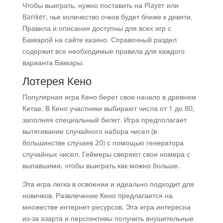
Чтобы выиграть, нужно поставить на Player или
Banker, чье количество очков будет ближе к девяти.
Правила и описания доступны для всех игр с
Баккарой на сайте казино. Справочный раздел
содержит все необходимые правила для каждого
варианта Баккары.
Лотерея Кено
Популярная игра Кено берет свое начало в древнем
Китае. В Кено участники выбирают числа от 1 до 80,
заполняя специальный билет. Игра предполагает
вытягивание случайного набора чисел (в
большинстве случаев 20) с помощью генератора
случайных чисел. Геймеры сверяют свои номера с
выпавшими, чтобы выиграть как можно больше.
Эта игра легка в освоении и идеально подходит для
новичков. Развлечение Кено предлагается на
множестве интернет-ресурсов. Эта игра интересна
из-за азарта и перспективы получить внушительные