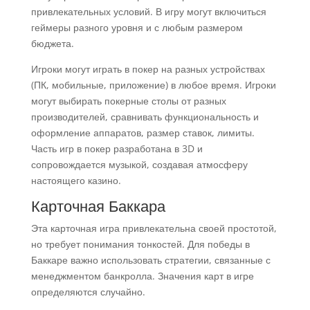
привлекательных условий. В игру могут включиться
геймеры разного уровня и с любым размером
бюджета.
Игроки могут играть в покер на разных устройствах
(ПК, мобильные, приложение) в любое время. Игроки
могут выбирать покерные столы от разных
производителей, сравнивать функциональность и
оформление аппаратов, размер ставок, лимиты.
Часть игр в покер разработана в 3D и
сопровождается музыкой, создавая атмосферу
настоящего казино.
Карточная Баккара
Эта карточная игра привлекательна своей простотой,
но требует понимания тонкостей. Для победы в
Баккаре важно использовать стратегии, связанные с
менеджментом банкролла. Значения карт в игре
определяются случайно.