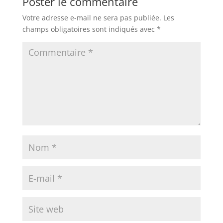
Poster le commentaire
Votre adresse e-mail ne sera pas publiée.
Les
champs obligatoires sont indiqués avec
*