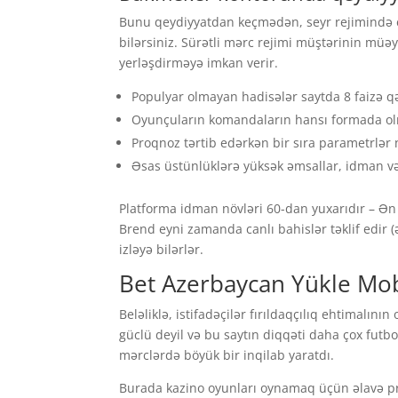
Bunu qeydiyyatdan keçmədən, seyr rejimində 
bilərsiniz. Sürətli mərc rejimi müştərinin müə
yerləşdirməyə imkan verir.
Populyar olmayan hadisələr saytda 8 faizə qə
Oyunçuların komandaların hansı formada olm
Proqnoz tərtib edərkən bir sıra parametrlər 
Əsas üstünlüklərə yüksək əmsallar, idman və
Platforma idman növləri 60-dan yuxarıdır – Ən 
Brend eyni zamanda canlı bahislər təklif edir (ə
izləyə bilərlər.
Bet Azerbaycan Yükle Mobi
Beləliklə, istifadəçilər fırıldaqçılıq ehtimalın
güclü deyil və bu saytın diqqəti daha çox futbo
mərclərdə böyük bir inqilab yaratdı.
Burada kazino oyunları oynamaq üçün əlavə pr