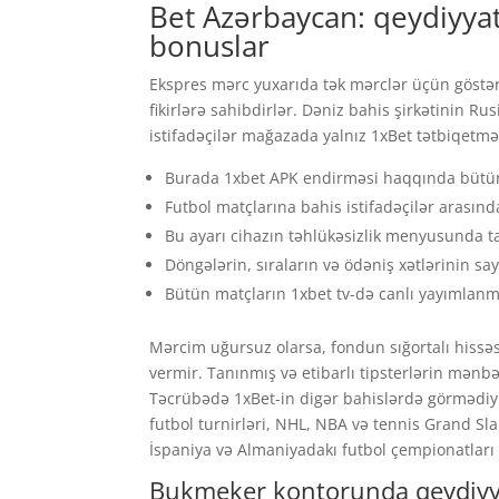
Bet Azərbaycan: qeydiyyat
bonuslar
Ekspres mərc yuxarıda tək mərclər üçün göstərild
fikirlərə sahibdirlər. Dəniz bahis şirkətinin R
istifadəçilər mağazada yalnız 1xBet tətbiqetmə
Burada 1xbet APK endirməsi haqqında bütün 
Futbol matçlarına bahis istifadəçilər arasın
Bu ayarı cihazın təhlükəsizlik menyusunda ta
Döngələrin, sıraların və ödəniş xətlərinin say
Bütün matçların 1xbet tv-də canlı yayımlanma
Mərcim uğursuz olarsa, fondun sığortalı hissə
vermir. Tanınmış və etibarlı tipsterlərin mə
Təcrübədə 1xBet-in digər bahislərdə görmədiyi
futbol turnirləri, NHL, NBA və tennis Grand Sl
İspaniya və Almaniyadakı futbol çempionatlar
Bukmeker kontorunda qeydiyy