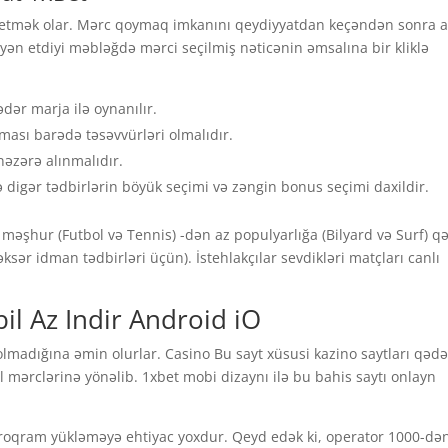
etmək olar. Mərc qoymaq imkanını qeydiyyatdan keçəndən sonra a
yyən etdiyi məbləğdə mərci seçilmiş nəticənin əmsalına bir kliklə
dər marja ilə oynanılır.
ası barədə təsəvvürləri olmalıdır.
nəzərə alınmalıdır.
 digər tədbirlərin böyük seçimi və zəngin bonus seçimi daxildir.
məşhur (Futbol və Tennis) -dən az populyarlığa (Bilyard və Surf) q
ksər idman tədbirləri üçün). İstehlakçılar sevdikləri matçları canlı
l Az Indir Android iO
ın olmadığına əmin olurlar. Casino Bu sayt xüsusi kazino saytları qədə
l mərclərinə yönəlib. 1xbet mobi dizaynı ilə bu bahis saytı onlayn
oqram yükləməyə ehtiyac yoxdur. Qeyd edək ki, operator 1000-də