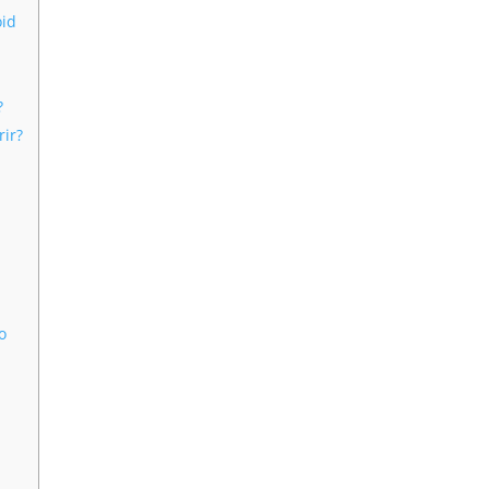
oid
?
rir?
o