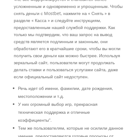
усложненным и одновременно и упрощенным. Чтобы
снять деньги с Mostbet, нажмите на « Снять » в
разделе « Касса » и следуйте инструкциям,
предоставленным нашей службой поддержки. Как
только мы подтвердим, что ваш запрос на вывод
средств является подлинным и законным, они
обработают его в кратчайшие сроки, чтобы вы могли
получить свои деньги как можно быстрее. Используя
зеркальный сайт, пользователи могут продолжать
делать ставки и пользоваться услугами сайта, даже
если официальный сайт недоступен.
Речь идет об имени, фамилии, дате рождения,
местоположении и т.д.
У них огромный выбор игр, прекрасная
техническая поддержка и отличные
коэффициенты”.
Тем же пользователям, которые не осилили данное
умение, предоставляются готовые прогнозы от