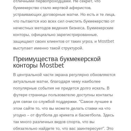
отличными первопроходцами. Не секрет, что
букмекерство стало жертвой аферистов,
устраивающих договорные матчи. Но есть и те лица,
что пытаются изо всех сил очистить букмекерство от
нечестных методов ведения бизнеса. Букмекерские
конторы, официально зарегистрированные,
защищают своих клиентов от таких угроз, и Mostbet
выступает именно такой структурой.
Преимущества букмекерской
конторы Mostbet
В центральной части экрана регулярно обновляются
актуальные матчи, благодаря чему наиболее
популярные события не придется долго искать. В
футере страницы пользователю доступны контакты
для связи со службой поддержки. “Самое лучшее в
этом сайте то, что вы можете делать ставки на что
угодно – от футбола до крикета и баскетбола. Здесь
так много различных видов спорта, что вы
обязательно найдете то, что вас заинтересует”. Это