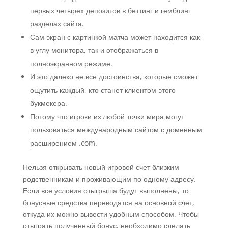
первых четырех депозитов в беттинг и гемблинг
разделах сайта.
Сам экран с картинкой матча может находится как
в углу монитора, так и отображаться в
полноэкранном режиме.
И это далеко не все достоинства, которые сможет
ощутить каждый, кто станет клиентом этого
букмекера.
Потому что игроки из любой точки мира могут
пользоваться международным сайтом с доменным
расширением .com.
Нельзя открывать новый игровой счет близким
родственникам и проживающим по одному адресу.
Если все условия отыгрыша будут выполнены, то
бонусные средства переводятся на основной счет,
откуда их можно вывести удобным способом. Чтобы
отыграть полученный бонус, необходимо сделать