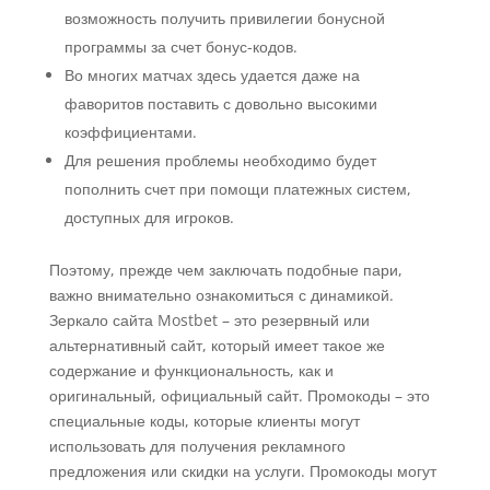
возможность получить привилегии бонусной
программы за счет бонус-кодов.
Во многих матчах здесь удается даже на
фаворитов поставить с довольно высокими
коэффициентами.
Для решения проблемы необходимо будет
пополнить счет при помощи платежных систем,
доступных для игроков.
Поэтому, прежде чем заключать подобные пари,
важно внимательно ознакомиться с динамикой.
Зеркало сайта Mostbet – это резервный или
альтернативный сайт, который имеет такое же
содержание и функциональность, как и
оригинальный, официальный сайт. Промокоды – это
специальные коды, которые клиенты могут
использовать для получения рекламного
предложения или скидки на услуги. Промокоды могут