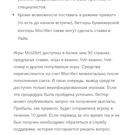
специалистов.
Кроме возможности поставить в режиме прематч
(то есть до начала встречи), бетторы букмекерской
конторы Мостбет также могут сделать ставки в
Лайв.
Игры Mostbet доступны в более чем 90 странах,
предлагая ставки, игры в казино, live-казино, live-
покер и другие популярные игры. Средства
перечисляются на счет Мостбет моментально после
пополнения счета. В свою очередь, вывод средств
доступен только верифицированным игрокам. Если
эта процедура была пройдена успешно, беттор
может опубликовать запрос на получение выплаты.
Прибыль, как правило, будет отправлена игроку в
течении 10 дней. Если перевод за это время так и не
был получен необходимо обратиться в службу
поддержки, которая постарается решить вопрос.