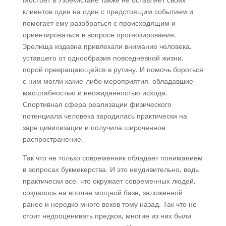
клиентов один на один с предстоящим событием и
помогает ему разобраться с происходящим и
ориентироваться в вопросе прогнозирования.
Зрелища издавна привлекали внимание человека,
уставшего от однообразия повседневной жизни,
порой превращающейся в рутину. И помочь бороться
с ним могли какие-либо мероприятия, обладавшие
масштабностью и неожиданностью исхода.
Спортивная сфера реализации физического
потенциала человека зародилась практически на
заре цивилизации и получила широченное
распространение.
Так что не только современник обладает пониманием
в вопросах букмекерства. И это неудивительно, ведь
практически все, что окружает современных людей,
создалось на вполне мощной базе, заложенной
ранее и нередко много веков тому назад. Так что не
стоит недооценивать предков, многие из них были