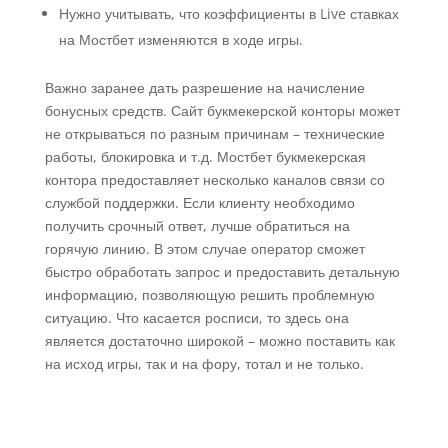
Нужно учитывать, что коэффициенты в Live ставках
на Мостбет изменяются в ходе игры.
Важно заранее дать разрешение на начисление
бонусных средств. Сайт букмекерской конторы может
не открываться по разным причинам – технические
работы, блокировка и т.д. Мостбет букмекерская
контора предоставляет несколько каналов связи со
службой поддержки. Если клиенту необходимо
получить срочный ответ, лучше обратиться на
горячую линию. В этом случае оператор сможет
быстро обработать запрос и предоставить детальную
информацию, позволяющую решить проблемную
ситуацию. Что касается росписи, то здесь она
является достаточно широкой – можно поставить как
на исход игры, так и на фору, тотал и не только.