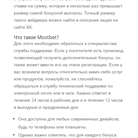
ставки на сумму, которая в несколько раз превышает
размер самой бонусной выплаты. Точный размер
такого вейджера можно найти в описании акции на
сайте БК.
Что такое Mostbet?
Для этого необходимо обратиться к специалистам
службы поддержки. Если у посетителя есть промокод,
позволяющий получить дополнительные бонусы, он
также может ввести его на этапе регистрации. Если у
вас возникли вопросы относительно каких-либо услуг
или продуктов, пожалуйста, не стесняйтесь
обращаться в службу технической поддержки по
электронной почте или в чате. Казино ответит в
течение 24 часов в рабочие дни и в течение 12 часов
в выходные и праздничные дни.
Она доступна для любых современных девайсов,
будь то телефоны или планшеты.
Однако важно отметить, что для каждого бонуса