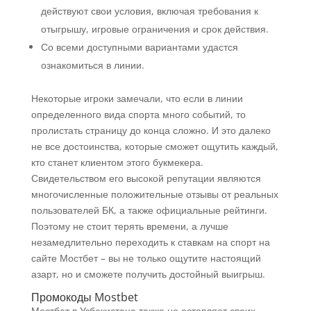
действуют свои условия, включая требования к
отыгрышу, игровые ограничения и срок действия.
Со всеми доступными вариантами удастся
ознакомиться в линии.
Некоторые игроки замечали, что если в линии
определенного вида спорта много событий, то
пролистать страницу до конца сложно. И это далеко
не все достоинства, которые сможет ощутить каждый,
кто станет клиентом этого букмекера.
Свидетельством его высокой репутации являются
многочисленные положительные отзывы от реальных
пользователей БК, а также официальные рейтинги.
Поэтому не стоит терять времени, а лучше
незамедлительно переходить к ставкам на спорт на
сайте Мостбет – вы не только ощутите настоящий
азарт, но и сможете получить достойный выигрыш.
Промокоды Mostbet
Мостбет в Узбекистане также не оставляет своих