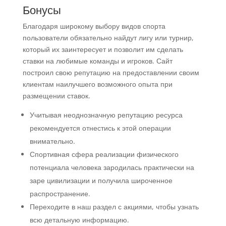
Бонусы
Благодаря широкому выбору видов спорта
пользователи обязательно найдут лигу или турнир,
который их заинтересует и позволит им сделать
ставки на любимые команды и игроков. Сайт
построил свою репутацию на предоставлении своим
клиентам наилучшего возможного опыта при
размещении ставок.
Учитывая неоднозначную репутацию ресурса
рекомендуется отнестись к этой операции
внимательно.
Спортивная сфера реализации физического
потенциала человека зародилась практически на
заре цивилизации и получила широченное
распространение.
Переходите в наш раздел с акциями, чтобы узнать
всю детальную информацию.