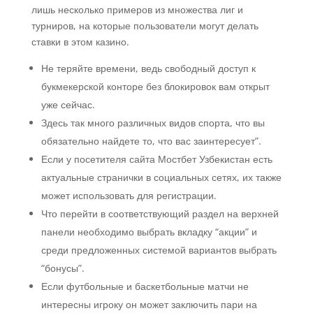
лишь несколько примеров из множества лиг и
турниров, на которые пользователи могут делать
ставки в этом казино.
Не теряйте времени, ведь свободный доступ к
букмекерской конторе без блокировок вам открыт
уже сейчас.
Здесь так много различных видов спорта, что вы
обязательно найдете то, что вас заинтересует”.
Если у посетителя сайта Мостбет Узбекистан есть
актуальные странички в социальных сетях, их также
может использовать для регистрации.
Что перейти в соответствующий раздел на верхней
панели необходимо выбрать вкладку “акции” и
среди предложенных системой вариантов выбрать
“бонусы”.
Если футбольные и баскетбольные матчи не
интересны игроку он может заключить пари на